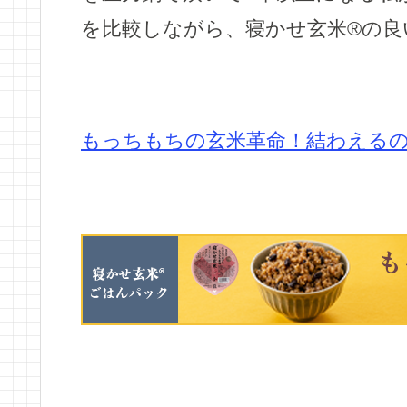
を比較しながら、寝かせ玄米®の
もっちもちの玄米革命！結わえる