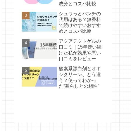
成分とコスパ比較
シュワっとパンチの
代用はある？無香料
で続けやすいおすす
めとコスパ比較
アクアテクトゲルの
口コミ｜15年使い続
けた私が効果や悪い
口コミをレビュー
酸素系漂白剤とオキ
シクリーン、どう違
う？使ってわかっ
た“暮らしとの相性”