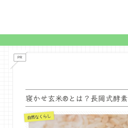
PR
寝かせ玄米®とは？長岡式酵
自然なくらし