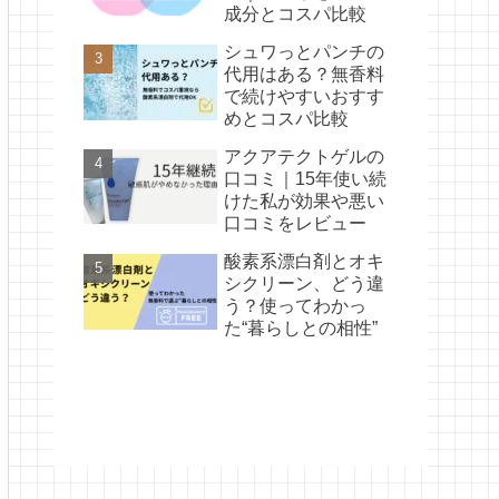
成分とコスパ比較
シュワっとパンチの
代用はある？無香料
で続けやすいおすす
めとコスパ比較
アクアテクトゲルの
口コミ｜15年使い続
けた私が効果や悪い
口コミをレビュー
酸素系漂白剤とオキ
シクリーン、どう違
う？使ってわかっ
た“暮らしとの相性”