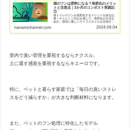
猫のフンは肥料になる？堆肥化のメリッ
トと注意点｜2か月のコンポスト実践記
①
猫トイレのフンを堆肥化するメリットを探る記
事！チャレンジ日記を通じて、堆肥化の方法を
紹介。環境に優しいライフスタイルを目指す情
報です。愛猫と共に、持続可能な未来を考えま
2024.09.04
nanamichannel.com
しょう♪
室内で臭い管理を重視するならナクスル、
土に還す感覚を重視するならキエーロです。
特に、ペットと暮らす家庭では「毎日の臭いストレ
スをどう減らすか」が大きな判断材料になります。
また、ペットのフン処理に特化したモデル