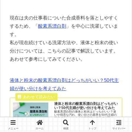
現在は夫の仕事着についた合成香料を落としやすく
するため、「
酸素系漂白剤
」を中心に洗濯していま
す。
私が現在続けている洗濯方法や、液体と粉末の使い
分けについては、こちらの記事で解説しています。
あわせて参考にしてみてください。
液体と粉末の酸素系漂白剤はどっちがいい？50代主
婦が使い分けを考えてみた
液体と粉末の酸素系漂白剤はどっちがい
い？50代主婦が使い分けを考えてみた
酸素系漂白剤の液体と粉末はどっちがいい？違
いや得意な汚れ、使い分けの基準を50代主婦の
視点で分かりやすく比較解説！後半では我が家
が粉末を愛用する理由や、25年試して行き着い
たお気に入りの無香料洗濯洗剤「浄」もご紹
2026.06.13
nanamichannel.com
介。自分に合う漂白剤がスッキリわかります。
メニュー
ホーム
検索
トップ
サイドバー