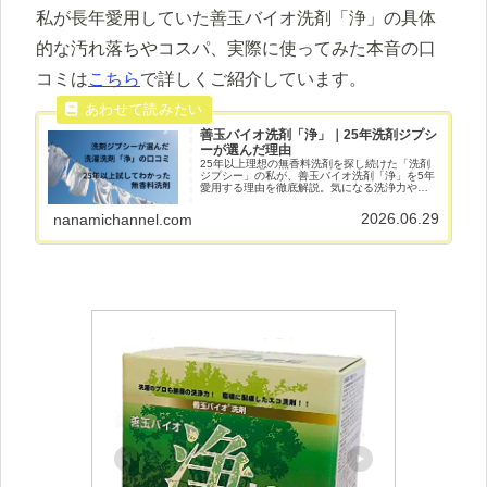
私が長年愛用していた善玉バイオ洗剤「浄」の具体
的な汚れ落ちやコスパ、実際に使ってみた本音の口
コミは
こちら
で詳しくご紹介しています。
善玉バイオ洗剤「浄」｜25年洗剤ジプシ
ーが選んだ理由
25年以上理想の無香料洗剤を探し続けた「洗剤
ジプシー」の私が、善玉バイオ洗剤「浄」を5年
愛用する理由を徹底解説。気になる洗浄力やメ
リット・デメリット、口コミ、家族みんなでラ
クに使えるコスパの良さまで詳しくご紹介しま
2026.06.29
nanamichannel.com
す！