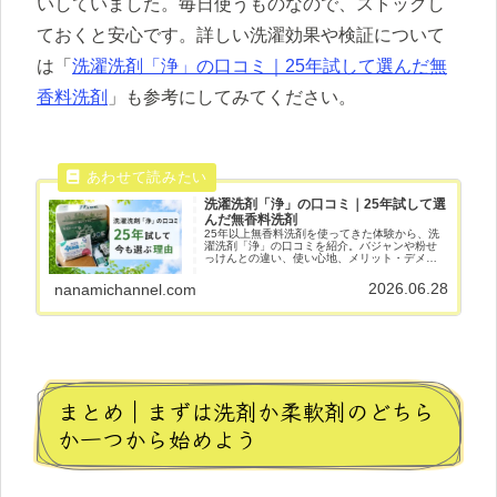
いしていました。毎日使うものなので、ストックし
ておくと安心です。詳しい洗濯効果や検証について
は「
洗濯洗剤「浄」の口コミ｜25年試して選んだ無
香料洗剤
」も参考にしてみてください。
洗濯洗剤「浄」の口コミ｜25年試して選
んだ無香料洗剤
25年以上無香料洗剤を使ってきた体験から、洗
濯洗剤「浄」の口コミを紹介。バジャンや粉せ
っけんとの違い、使い心地、メリット・デメリ
ット、浄に落ち着いた理由を正直にレビューし
ます。
2026.06.28
nanamichannel.com
まとめ｜まずは洗剤か柔軟剤のどちら
か一つから始めよう