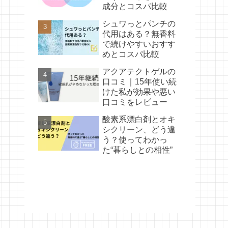
成分とコスパ比較
シュワっとパンチの
代用はある？無香料
で続けやすいおすす
めとコスパ比較
アクアテクトゲルの
口コミ｜15年使い続
けた私が効果や悪い
口コミをレビュー
酸素系漂白剤とオキ
シクリーン、どう違
う？使ってわかっ
た“暮らしとの相性”