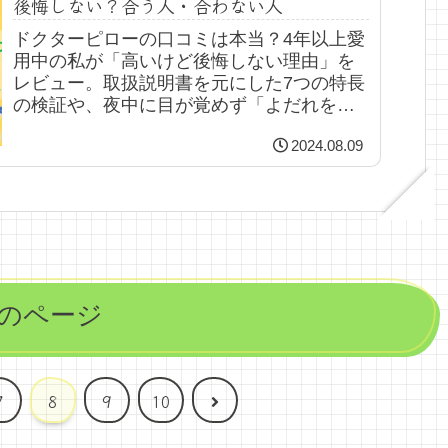
後悔しない？合う人・合わない人
ドクターピローの口コミは本当？4年以上愛
用中の私が「高いけど後悔しない理由」を
レビュー。取扱説明書を元にした7つの特長
の検証や、夜中に目が覚めず「よだれを垂
らすほど熟睡」体験談を紹介。合う人・合
2024.08.09
わない人の特徴や、失敗しない高さ選びの
コツも解説！
のページ
次
7
8
9
10
へ